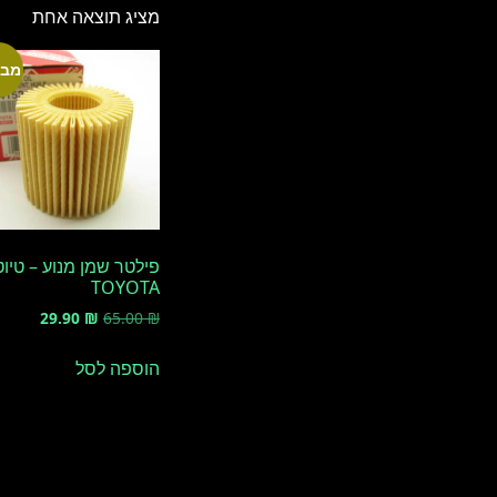
מציג תוצאה אחת
מבצ
פילטר שמן מנוע – טיו
TOYOTA
המחיר
המחיר
29.90
₪
65.00
₪
המקורי
הנוכחי
היה:
הוא:
הוספה לסל
29.90 ₪.
65.00 ₪.