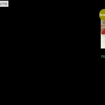
ע!
טה