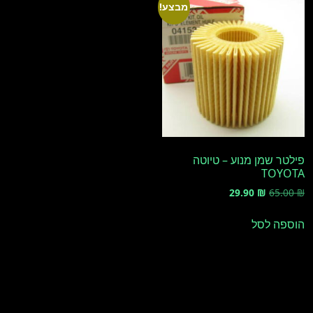
מבצע!
פילטר שמן מנוע – טיוטה
TOYOTA
המחיר
המחיר
29.90
₪
65.00
₪
המקורי
הנוכחי
היה:
הוא:
הוספה לסל
29.90 ₪.
65.00 ₪.