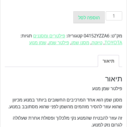
כמות
הוספה לסל
של
פילטר
שמן
מק"ט:
04152YZZA6
קטגוריה:
פילטרים ומסננים
תגיות:
מנוע
TOYOTA
,
טיוטה
,
מסנן שמן
,
פילטר שמן
,
שמן מנוע
-
טיוטה
תיאור
TOYOTA
תיאור
פילטר שמן מנוע
מסנן שמן הוא אחד המרכיבים החשובים ביותר במנוע מכיוון
שהוא עוזר להסיר מזהמים מהשמן לפני שהוא מסתובב במנוע.
זה עוזר להבטיח שהמנוע נקי מלכלוך ופסולת אחרת שעלולה
לגרום נזק למנוע.