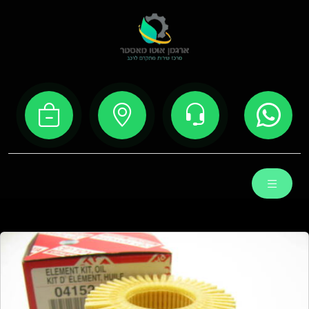
Ski
t
conten