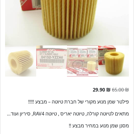
המחיר
המחיר
29.90
₪
65.00
₪
המקורי
הנוכחי
פילטר שמן מנוע מקורי של חברת טיוטה – מבצע !!!!!
היה:
הוא:
29.90 ₪.
65.00 ₪.
מתאים לטיוטה קורלה, טיוטה יאריס , טיוטה RAV4, סיריון ועוד…
מסנן שמן מנוע במחיר מבצע !!